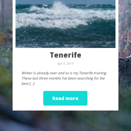
Tenerife
Apr 3, 2019
Winter is already over and so is my Tenerife training.
These last three months I’ve been searching for the
best […]
Read more