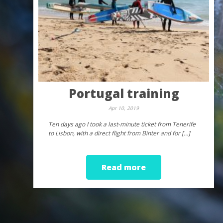
Portugal training
Apr 10, 2019
Ten days ago I took a last-minute ticket from Tenerife
to Lisbon, with a direct flight from Binter and for […]
Read more