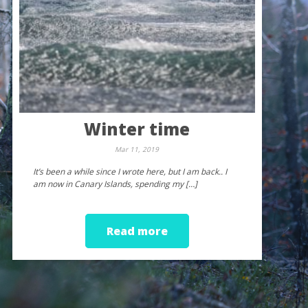
Winter time
Mar 11, 2019
It’s been a while since I wrote here, but I am back.. I
am now in Canary Islands, spending my […]
Read more