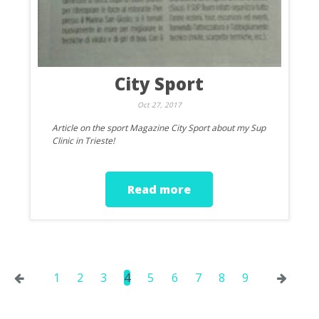
City Sport
Oct 27, 2017
Article on the sport Magazine City Sport about my Sup
Clinic in Trieste!
Read more
←
1
2
3
4
5
6
7
8
9
→