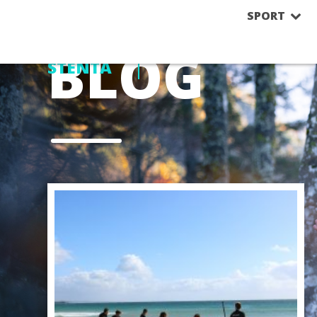
SPORT
DIET TIPS
CATERINA
BLOG
STENTA
TRAININGS
SUP CLINICS