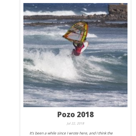
Pozo 2018
Jul 22, 2018
It’s been a while since I wrote here, and I think the